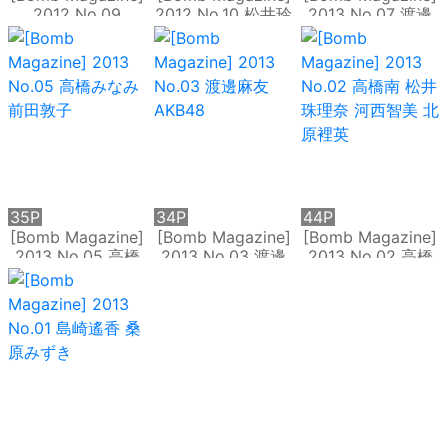
2012 No.09
2012 No.10 松井玲
2013 No.07 渡邊
AKB48 石原さとみ
奈 前田敦子 島崎遙
美優紀 山本彩 山田
足立梨花
香
菜菜
35P
34P
44P
[Bomb Magazine]
[Bomb Magazine]
[Bomb Magazine]
2013 No.05 高橋
2013 No.03 渡邊
2013 No.02 高橋
みなみ 前田敦子
麻友 AKB48
南 松井珠理奈 河西
智美 北原裡英