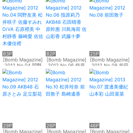
才加 HKT48 乃木
NMB48 前田敦子
坂46
渡邊麻友
SUPER☆GiRLS 石
原裡美 剛力彩芽 篠
崎愛
83P
82P
25P
[Bomb Magazine]
[Bomb Magazine]
[Bomb Magazine]
2012 No.04 闆野
2012 No.06 指原
2012 No.08 前田
友美 松井咲子 佐藤
莉乃 AKB48 石田
敦子
すみれ DiVA 石原
晴香 原幹惠 川島海
裡美 中村靜香 篠崎
荷 佐山彩香 武藤十
愛 佐佐木優佳裡
夢
29P
26P
46P
[Bomb Magazine]
[Bomb Magazine]
[Bomb Magazine]