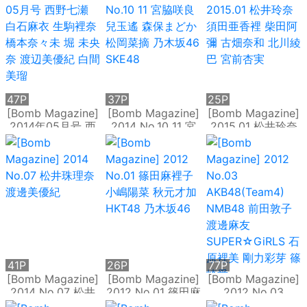
藪下柊 太田夢莉
47P
37P
25P
[Bomb Magazine]
[Bomb Magazine]
[Bomb Magazine]
2014年05月号 西
2014 No.10 11 宮
2015.01 松井玲奈
野七瀬 白石麻衣 生
脇咲良 兒玉遙 森保
須田亜香裡 柴田阿
駒裡奈 橋本奈々未
まどか 松岡菜摘 乃
彌 古畑奈和 北川綾
堀 未央奈 渡辺美優
木坂46 SKE48
巴 宮前杏実
紀 白間美瑠
41P
26P
77P
[Bomb Magazine]
[Bomb Magazine]
[Bomb Magazine]
2014 No.07 松井
2012 No.01 篠田麻
2012 No.03
珠理奈 渡邊美優紀
裡子 小嶋陽菜 秋元
AKB48(Team4)