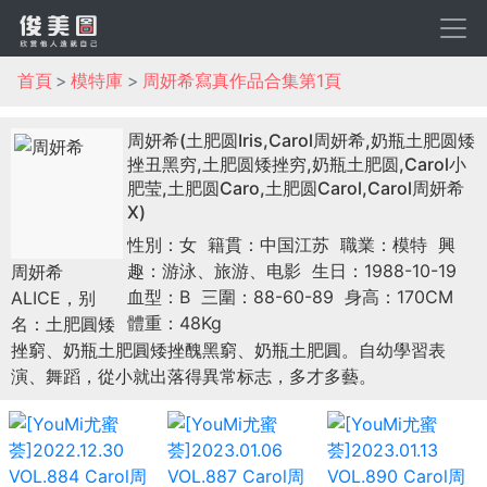
首頁
模特庫
周妍希寫真作品合集第1頁
周妍希(土肥圆Iris,Carol周妍希,奶瓶土肥圆矮
挫丑黑穷,土肥圆矮挫穷,奶瓶土肥圆,Carol小
肥莹,土肥圆Caro,土肥圆Carol,Carol周妍希
X)
性別：女
籍貫：中国江苏
職業：模特
興
趣：游泳、旅游、电影
生日：1988-10-19
周妍希
血型：B
三圍：88-60-89
身高：170CM
ALICE，别
體重：48Kg
名：土肥圓矮
挫窮、奶瓶土肥圓矮挫醜黑窮、奶瓶土肥圓。自幼學習表
演、舞蹈，從小就出落得異常标志，多才多藝。