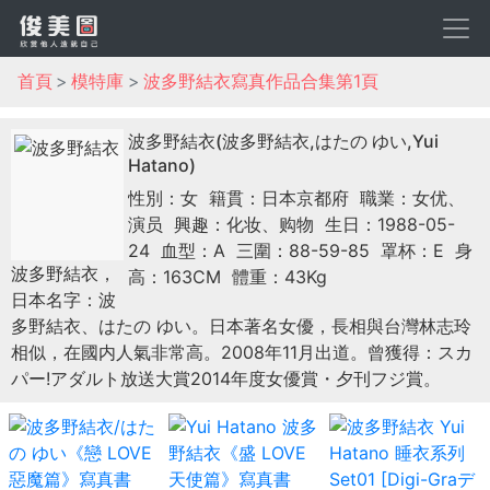
首頁
模特庫
波多野結衣寫真作品合集第1頁
波多野結衣(波多野結衣,はたの ゆい,Yui
Hatano)
性別：女
籍貫：日本京都府
職業：女优、
演员
興趣：化妆、购物
生日：1988-05-
24
血型：A
三圍：88-59-85
罩杯：E
身
波多野結衣，
高：163CM
體重：43Kg
日本名字：波
多野結衣、はたの ゆい。日本著名女優，長相與台灣林志玲
相似，在國内人氣非常高。2008年11月出道。曾獲得：スカ
パー!アダルト放送大賞2014年度女優賞・夕刊フジ賞。