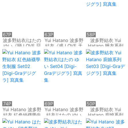
67P
63P
58P
波多野結衣/はたの
Yui Hatano 波多野
波多野結衣 Yui
ゆい《戀 LOVE 惡
結衣《盛 LOVE 天
Hatano 睡衣系列
魔篇》寫真書
使篇》寫真書
Set01 [Digi-Graデ
ジグラ] 寫真集
74P
69P
50P
Yui Hatano 波多野
Yui Hatano 波多野
波多野結衣 Yui
結衣 紅色絲襪學生
結衣/はたの ゆい
Hatano 廚娘系列
制服 Set02 [Digi-
Set04 [Digi-Graデ
Set03 [Digi-Graデ
Graデジグラ] 寫真
ジグラ] 寫真集
ジグラ] 寫真集