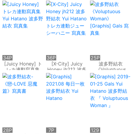
Set08 [Digi-Graデ
結衣/はたのゆい
Yui Hatano 寫真集
ジグラ] 寫真集
寫真集
34P
36P
25P
[Juicy Honey] ト
[X-City] Juicy
波多野結衣
レカ連動寫真集
Honey jh212 波多
《Voluptuous
Yui Hatano 波多野
野結衣 Yui Hatano
Woman》
結衣 寫真集
トレカ連動ジュー
[Graphis] Gals 寫
シーハニー 寫真集
真集
28P
7P
129