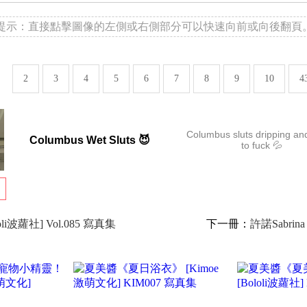
提示：直接點擊圖像的左側或右側部分可以快速向前或向後翻頁
2
3
4
5
6
7
8
9
10
4
Columbus sluts dripping an
Columbus Wet Sluts 😈
to fuck 💦
波蘿社] Vol.085 寫真集
下一冊：
許諾Sabri