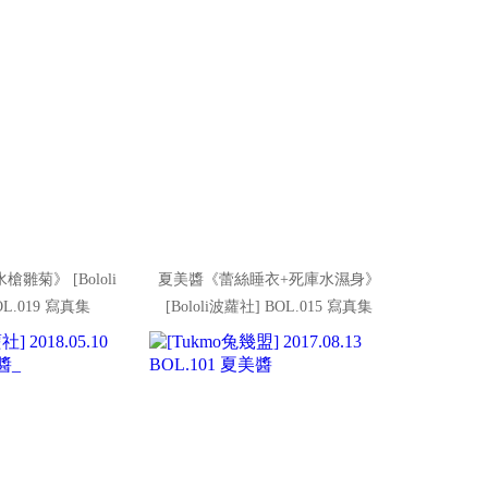
雛菊》 [Bololi
夏美醬《蕾絲睡衣+死庫水濕身》
L.019 寫真集
[Bololi波蘿社] BOL.015 寫真集