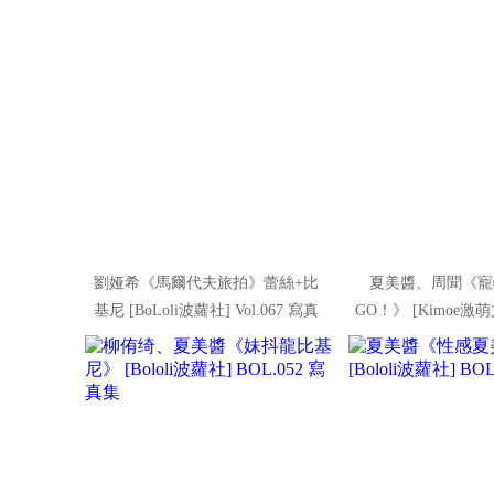
劉娅希《馬爾代夫旅拍》蕾絲+比
夏美醬、周聞《寵
基尼 [BoLoli波蘿社] Vol.067 寫真
GO！》 [Kimoe激萌
集
寫真集