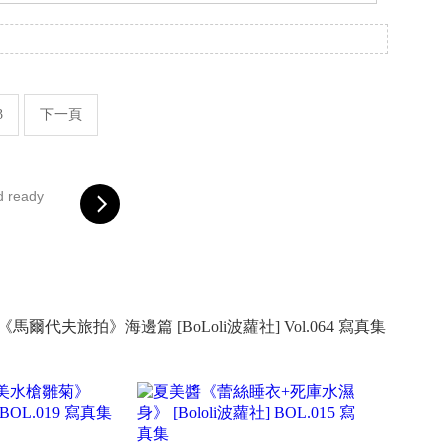
。
3
下一頁
d ready
na《馬爾代夫旅拍》海邊篇 [BoLoli波蘿社] Vol.064 寫真集