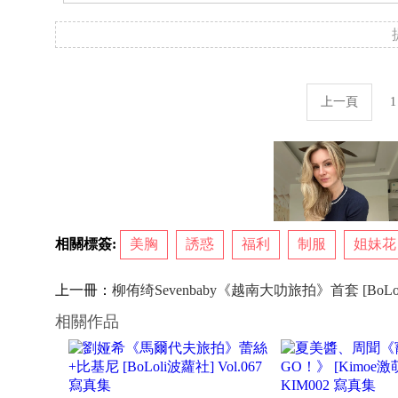
上一頁
1
相關標簽:
美胸
誘惑
福利
制服
姐妹花
上一冊：
柳侑绮Sevenbaby《越南大叻旅拍》首套 [BoLoli
相關作品