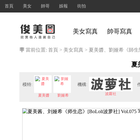
首頁
美女
帥哥
娛報
街拍
美女寫真
帥哥寫真
當前位置:
首頁
>
美女寫真
>
夏美醬、劉娅希《師生戀》[B
夏
模特:
機構:
波蘿社
夏美醬
劉娅希