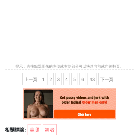
提示：直接點擊圖像的左側或右側部分可以快速向前或向後翻頁。
上一頁
1
2
3
4
5
6
43
下一頁
相關標簽:
美腿
舞者