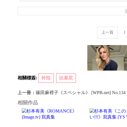
上一頁
1
相關標簽:
外拍
比基尼
上一冊：
篠田麻裡子《スペシャル》 [WPB-net] No.13
相關作品