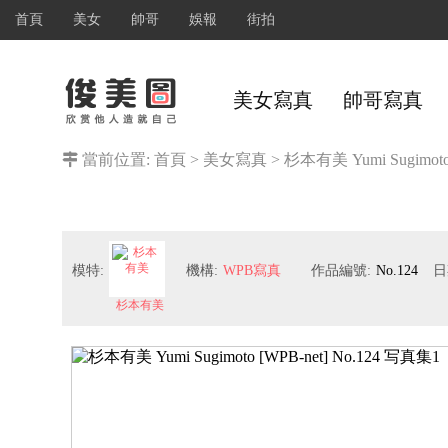
首頁
美女
帥哥
娛報
街拍
美女寫真
帥哥寫真
當前位置:
首頁
>
美女寫真
>
杉本有美 Yumi Sugimoto
模特:
機構:
WPB寫真
作品編號:
No.124
日
杉本有美