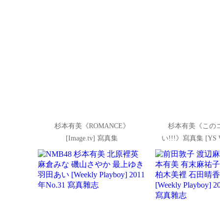
杉本有美《ROMANCE》
杉本有美《この
[Image.tv] 寫真集
い!!!》寫真集 [YS We