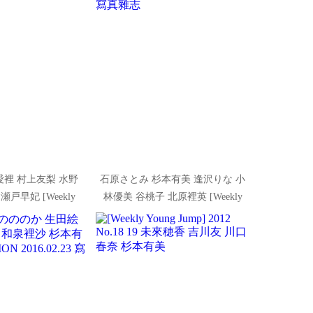
愛裡 村上友梨 水野
石原さとみ 杉本有美 逢沢りな 小
戸早妃 [Weekly
林優美 谷桃子 北原裡英 [Weekly
10年No.06 寫真雜志
Playboy] 2010年No.22 寫真雜志