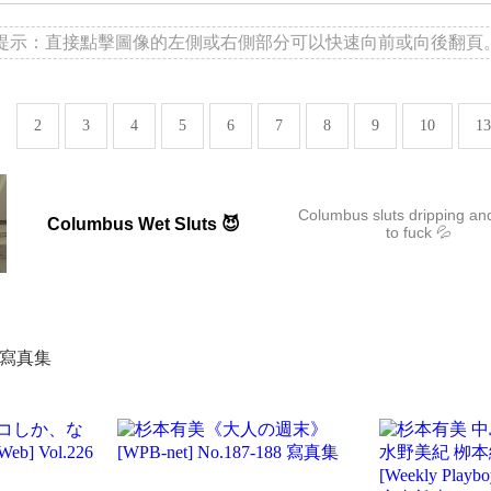
提示：直接點擊圖像的左側或右側部分可以快速向前或向後翻頁
2
3
4
5
6
7
8
9
10
13
Columbus sluts dripping an
Columbus Wet Sluts 😈
to fuck 💦
4 寫真集