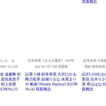
コしか、な
杉本有美《大人の週末》 [WPB-
杉本有美 中島
b] Vol.226
net] No.187-188 寫真集
美紀 栁本絵美 瀬
Playboy] 20