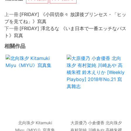
上一冊:
[FRIDAY] 《小田切奈々 放課後プリンセス・「ヒッ
プを見てね」》寫真
下一冊:
[FRIDAY] 澤北るな 《いま日本で一番エッチなバス
ト》寫真
相關作品
北向珠夕 Kitamuki
大原優乃 小倉優香 北向珠夕
Miyu《MIYU》寫真集
有村架純 川崎あや 高橋朱裡