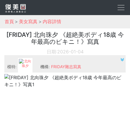
首頁
美女寫真
内容詳情
[FRIDAY] 北向珠夕 《超絶美ボディ18歳 今
年最高のビキニ！》寫真
日期:2026-01-04
模特:
機構:
FRIDAY雜志寫真
北向珠夕