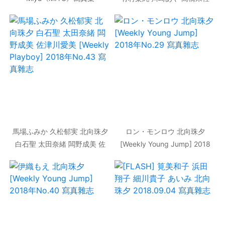
鈴木えりか [Weekly Playboy]
2018年No.21 寫真雜志
馬場ふみか 久松郁実 北向珠夕
ロン・モンロウ 北向珠夕
白石聖 太田奈緒 闆野成美 佐
[Weekly Young Jump] 2018
津川愛美 [Weekly Playboy]
年No.29 寫真雜志
2018年No.43 寫真雜志