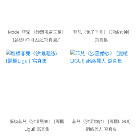
Model 菲兒 《沙灘濕身玉足》
菲兒《兔子乖乖》 [頭條女神]
[麗櫃LiGui] 絲足寫真圖片
寫真集
腿模菲兒《沙灘黑絲》 [麗櫃
菲兒《沙灘婚紗》 [麗櫃LIGUI]
Ligui] 寫真集
網絡麗人 寫真集