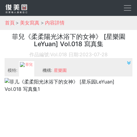
首頁
美女寫真
内容詳情
菲兒《柔柔陽光沐浴下的女神》 [星樂園
LeYuan] Vol.018 寫真集
作品編號:Vol.018
日期:2023-07-28
模特:
機構:
星樂園
菲兒