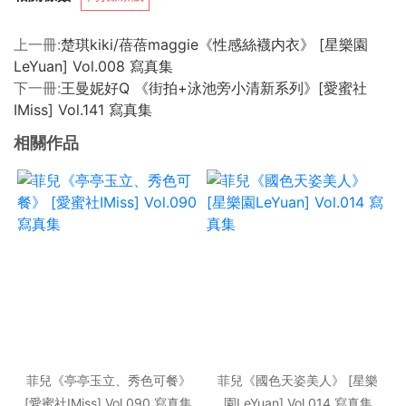
上一冊:
楚琪kiki/蓓蓓maggie《性感絲襪内衣》 [星樂園
LeYuan] Vol.008 寫真集
下一冊:
王曼妮好Q 《街拍+泳池旁小清新系列》[愛蜜社
IMiss] Vol.141 寫真集
相關作品
菲兒《亭亭玉立、秀色可餐》
菲兒《國色天姿美人》 [星樂
[愛蜜社IMiss] Vol.090 寫真集
園LeYuan] Vol.014 寫真集