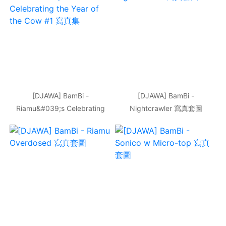
[DJAWA] BamBi -
[DJAWA] BamBi -
Riamu&#039;s Celebrating
Nightcrawler 寫真套圖
the Year of the Cow #1 寫真
集