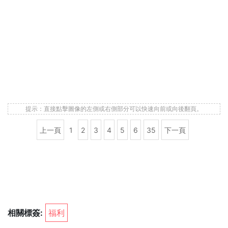
提示：直接點擊圖像的左側或右側部分可以快速向前或向後翻頁。
上一頁
1
2
3
4
5
6
35
下一頁
相關標簽:
福利