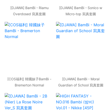
[DJAWA] BamBi - Riamu
[DJAWA] BamBi - Sonico w
Overdosed 寫真套圖
Micro-top 寫真套圖
[COS福利] 韓國妹子BamBi -
[DJAWA] BamBi - Moral
Bremerton Normal
Guardian of School 寫真套圖