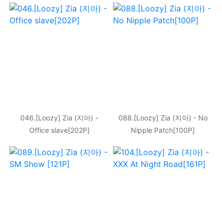
046.[Loozy] Zia (지아) -
088.[Loozy] Zia (지아) - No
Office slave[202P]
Nipple Patch[100P]