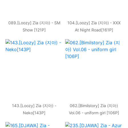
089.[Loozy] Zia (지아) - SM
104.[Loozy] Zia (지아) - XXX
Show [121P]
At Night Road[161P]
143.[Loozy] Zia (지아) -
062.[Bimilstory] Zia (지아)
Neko[143P]
Vol.06 - uniform girl [106P]