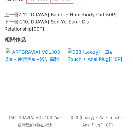
上一冊:
212.[DJAWA] Bambi - Homebody Girl[50P]
下一冊:
210.[DJAWA] Son Ye-Eun - D.s
Relationship[90P]
相關作品
[ARTGRAVIA] VOL.103 Zia -
023.[Loozy] - Zia - Touch +
連體黑絲+浴缸福利
Anal Plug[118P]