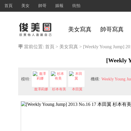
首頁
美女
帥哥
娛報
街拍
美女寫真
帥哥寫真
當前位置:
首頁
>
美女寫真
>
[Weekly Young Jum
[Weekly
模特:
機構:
Weekly Young J
逢澤莉娜
杉本有美
本田翼