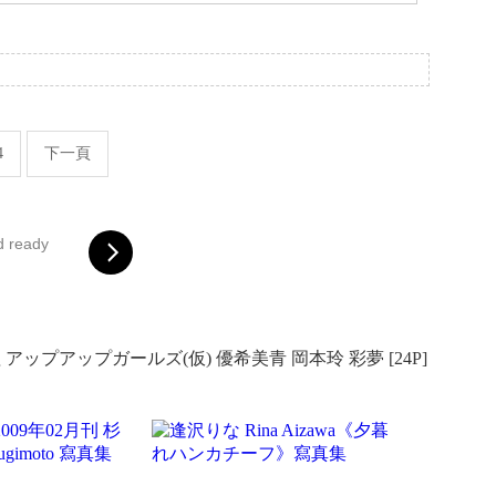
。
4
下一頁
d ready
15 鈴木愛理 アップアップガールズ(仮) 優希美青 岡本玲 彩夢 [24P]