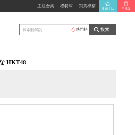
主題合集
模特庫
寫真機構
收藏本站
手機版
搜索
熱門榜
りな HKT48