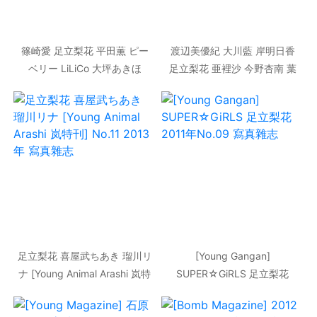
篠崎愛 足立梨花 平田薫 ピー
渡辺美優紀 大川藍 岸明日香
ベリー LiLiCo 大坪あきほ
足立梨花 亜裡沙 今野杏南 葉
palet [Weekly Playboy] 2013
加瀬マイ 千代田唯 [Weekly
年No.10 寫真雜志
Playboy] 2013年No.25 寫真
雜志
足立梨花 喜屋武ちあき 瑠川リ
[Young Gangan]
ナ [Young Animal Arashi 岚特
SUPER☆GiRLS 足立梨花
刊] No.11 2013年 寫真雜志
2011年No.09 寫真雜志