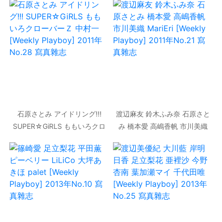
No.34-35 寫真雜志
石原さとみ アイドリング!!!
渡辺麻友 鈴木ふみ奈 石原さと
SUPER☆GiRLS ももいろクロ
み 橋本愛 高嶋香帆 市川美織
ーバーＺ 中村一 [Weekly
MariEri [Weekly Playboy]
Playboy] 2011年No.28 寫真
2011年No.21 寫真雜志
雜志