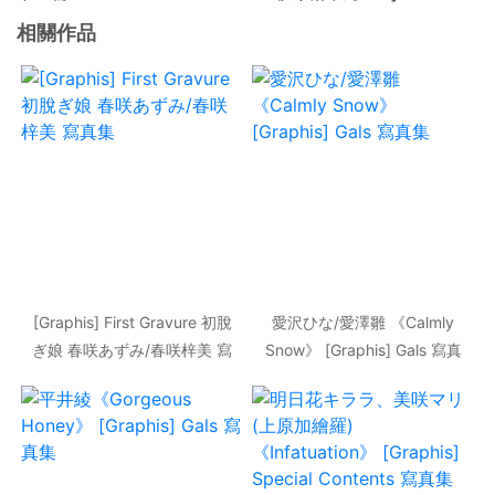
相關作品
[Graphis] First Gravure 初脫
愛沢ひな/愛澤雛 《Calmly
ぎ娘 春咲あずみ/春咲梓美 寫
Snow》 [Graphis] Gals 寫真
真集
集