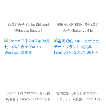
白鳥百合子 Yuriko Shiratori
堀田ゆい夏/相澤仁美/白鳥百
《Princess Beauty》
合子《Bakunyu Bjio
[Image.tv] 寫真集
Special》 寫真集 [Bomb.TV]
2006年11月刊
[Bomb.TV] 2007年08月刊 白
吉岡裡帆《キミとボクのデー
鳥百合子 Yuriko Shiratori 寫真
トプラン》寫真集 [Bomb.TV]
集
2015年06月号