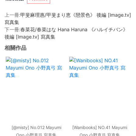
上一冊:
甲斐麻理惠/甲斐まり恵《戀景色》 後編 [Image.tv]
寫真集
下一冊:
春菜花/春菜はな Hana Haruna 《ハルイチバン》
後編 [Image.tv] 寫真集
相關作品
[@misty] No.012 Mayumi
[Wanibooks] NO.41 Mayumi
Ono 小野真弓 寫真集
Ono 小野真弓 寫真集