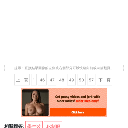
提示：直接點擊圖像的左側或右側部分可以快速向前或向後翻頁。
上一頁
1
46
47
48
49
50
57
下一頁
相關標簽:
學生裝
JK制服