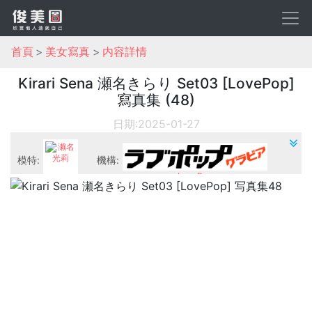
首頁
美女寫真
内容詳情
Kirari Sena 瀬名きらり Set03 [LovePop]
寫真集 (48)
日期:2025-01-27
模特:
機構:
LovePop
濑名光莉