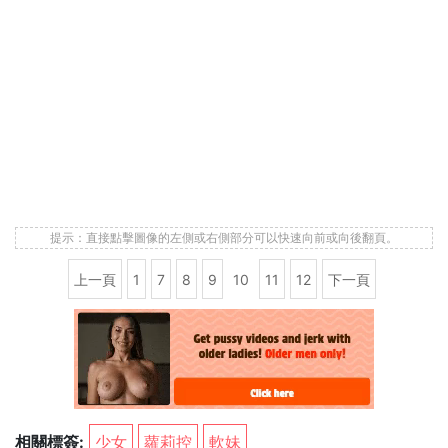
提示：直接點擊圖像的左側或右側部分可以快速向前或向後翻頁。
上一頁
1
7
8
9
10
11
12
下一頁
相關標簽:
少女
蘿莉控
軟妹